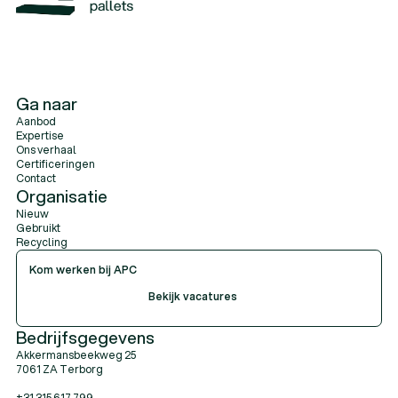
Bel dan
0315 617 799
of mail naar
info@apc-pallets.nl
Ga naar
Aanbod
Expertise
Ons verhaal
Certificeringen
Contact
Organisatie
Nieuw
Gebruikt
Recycling
Kom werken bij APC
Bekijk vacatures
Bekijk vacatures
Bekijk vacatures
Bedrijfsgegevens
Akkermansbeekweg 25
7061 ZA Terborg
+31 315 617 799